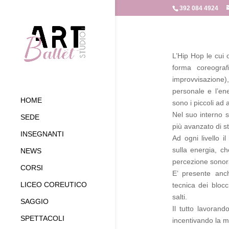
392 084 4924
L’Hip Hop le cui 
forma coreografi
improvvisazione)
personale e l’en
HOME
sono i piccoli ad
Nel suo interno si
SEDE
più avanzato di s
INSEGNANTI
Ad ogni livello i
sulla energia, ch
NEWS
percezione sonor
CORSI
E’ presente anch
LICEO COREUTICO
tecnica dei blocc
salti.
SAGGIO
Il tutto lavoran
SPETTACOLI
incentivando la m