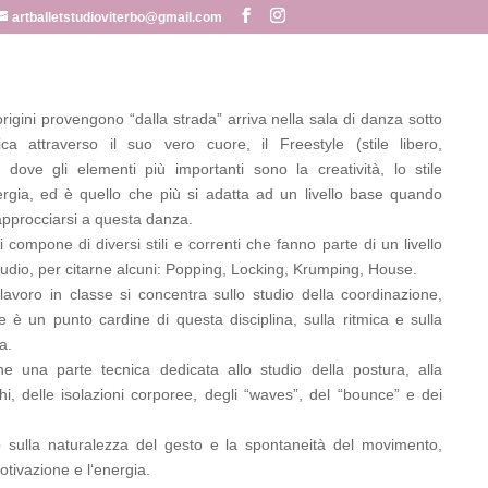
artballetstudioviterbo@gmail.com
origini provengono “dalla strada” arriva nella sala di danza sotto
ca attraverso il suo vero cuore, il Freestyle (stile libero,
, dove gli elementi più importanti sono la creatività, lo stile
ergia, ed è quello che più si adatta ad un livello base quando
 approcciarsi a questa danza.
 compone di diversi stili e correnti che fanno parte di un livello
tudio, per citarne alcuni: Popping, Locking, Krumping, House.
l lavoro in classe si concentra sullo studio della coordinazione,
e è un punto cardine di questa disciplina, sulla ritmica e sulla
a.
e una parte tecnica dedicata allo studio della postura, alla
hi, delle isolazioni corporee, degli “waves”, del “bounce” e dei
do sulla naturalezza del gesto e la spontaneità del movimento,
otivazione e l‘energia.