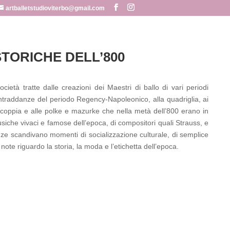
artballetstudioviterbo@gmail.com
TORICHE DELL’800
ietà tratte dalle creazioni dei Maestri di ballo di vari periodi
ontraddanze del periodo Regency-Napoleonico, alla quadriglia, ai
n coppia e alle polke e mazurke che nella metà dell’800 erano in
iche vivaci e famose dell’epoca, di compositori quali Strauss, e
ze scandivano momenti di socializzazione culturale, di semplice
note riguardo la storia, la moda e l’etichetta dell’epoca.