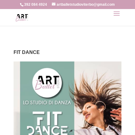
392 084 4924
artballetstudioviterbo@gmail.com
FIT DANCE